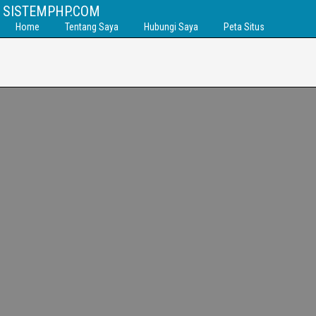
SISTEMPHP.COM
Home
Tentang Saya
Hubungi Saya
Peta Situs