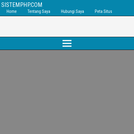
SISTEMPHP.COM
Home
Tentang Saya
Hubungi Saya
Peta Situs