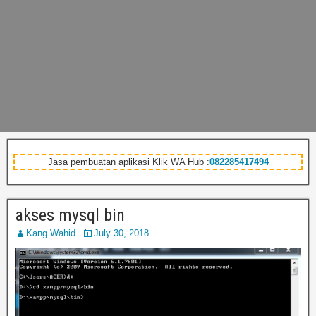
Jasa pembuatan aplikasi Klik WA Hub :
082285417494
akses mysql bin
Kang Wahid
July 30, 2018