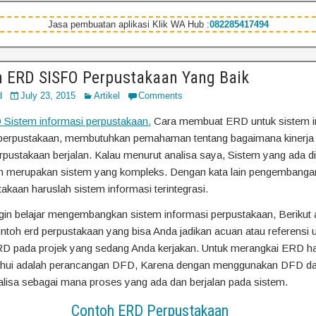
Jasa pembuatan aplikasi Klik WA Hub :
082285417494
h ERD SISFO Perpustakaan Yang Baik
d
July 23, 2015
Artikel
Comments
Sistem informasi perpustakaan.
Cara membuat ERD untuk sistem i
 perpustakaan, membutuhkan pemahaman tentang bagaimana kinerja
rpustakaan berjalan. Kalau menurut analisa saya, Sistem yang ada di
n merupakan sistem yang kompleks. Dengan kata lain pengembanga
akaan haruslah sistem informasi terintegrasi.
gin belajar mengembangkan sistem informasi perpustakaan, Berikut 
ntoh erd perpustakaan yang bisa Anda jadikan acuan atau referensi 
 pada projek yang sedang Anda kerjakan. Untuk merangkai ERD ha
tahui adalah perancangan DFD, Karena dengan menggunakan DFD da
lisa sebagai mana proses yang ada dan berjalan pada sistem.
Contoh ERD Perpustakaan