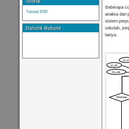
Tutorial
Beberapa co
Tutorial ERD
analisa dar
sistem perpu
Statistik Website
sekolah, pe
lainya.