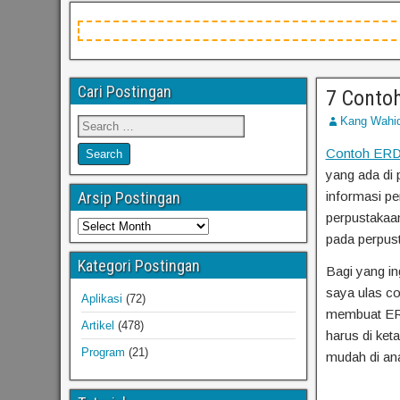
Cari Postingan
7 Conto
Kang Wahi
Contoh ERD 
yang ada di
Arsip Postingan
informasi pe
perpustakaa
pada perpust
Kategori Postingan
Bagi yang in
saya ulas co
Aplikasi
(72)
membuat ERD
Artikel
(478)
harus di ke
Program
(21)
mudah di ana