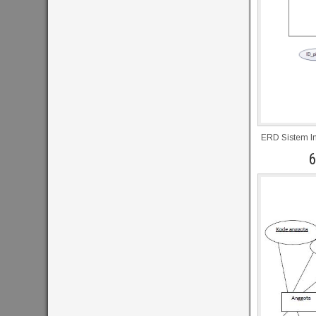
ERD Sistem I
6