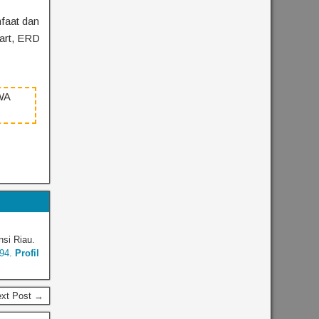
faat dan
hart, ERD
WA
nsi Riau.
94
.
Profil
ext Post →