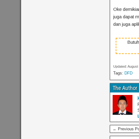
Oke demikia
juga dapat m
dan juga apl
Butuh
Updated: August
Tags:
DFD
The Author
← Previous P