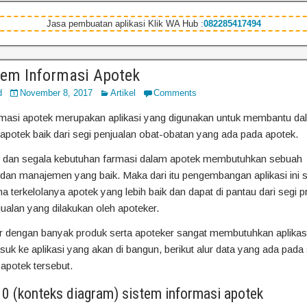
Jasa pembuatan aplikasi Klik WA Hub :
082285417494
tem Informasi Apotek
d
November 8, 2017
Artikel
Comments
rmasi apotek merupakan aplikasi yang digunakan untuk membantu da
apotek baik dari segi penjualan obat-obatan yang ada pada apotek.
 dan segala kebutuhan farmasi dalam apotek membutuhkan sebuah
dan manajemen yang baik. Maka dari itu pengembangan aplikasi ini s
na terkelolanya apotek yang lebih baik dan dapat di pantau dari segi 
alan yang dilakukan oleh apoteker.
 dengan banyak produk serta apoteker sangat membutuhkan aplikasi j
k ke aplikasi yang akan di bangun, berikut alur data yang ada pada
 apotek tersebut.
 0 (konteks diagram) sistem informasi apotek