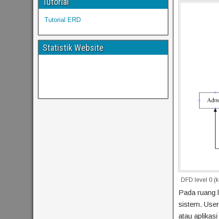
Tutorial
Tutorial ERD
Statistik Website
DFD level 0 (
Pada ruang l
sistem. User
atau aplikas