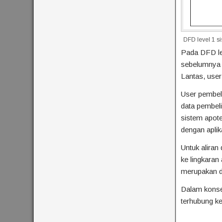
DFD level 1 si
Pada DFD le
sebelumnya t
Lantas, user
User pembeli
data pembeli
sistem apote
dengan aplik
Untuk alira
ke lingkaran
merupakan da
Dalam konsep 
terhubung ke