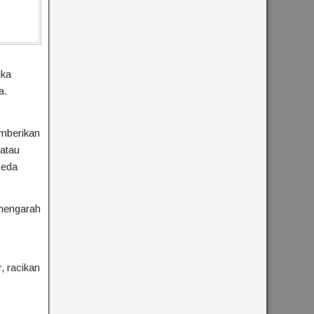
ika
a.
emberikan
 atau
beda
mengarah
, racikan