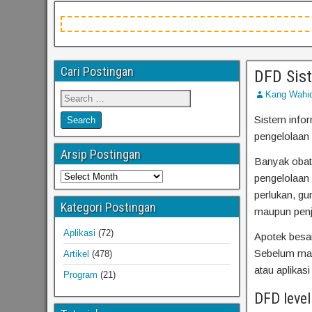
Cari Postingan
DFD Sis
Kang Wahi
Sistem info
pengelolaan 
Arsip Postingan
Banyak obat
pengelolaan 
perlukan, gu
Kategori Postingan
maupun penju
Aplikasi
(72)
Apotek besar
Sebelum masu
Artikel
(478)
atau aplikasi
Program
(21)
DFD level