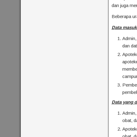
dan juga men
Beberapa ura
Data masuk 
Admin,
dan dat
Apoteke
apoteke
membel
campur
Pembeli
pembel
Data yang d
Admin, 
obat, d
Apoteke
obat, d