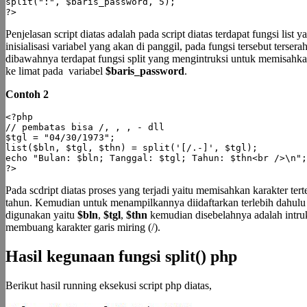
split(":", $baris_password, 5);

?>
Penjelasan script diatas adalah pada script diatas terdapat fungsi list 
inisialisasi variabel yang akan di panggil, pada fungsi tersebut terse
dibawahnya terdapat fungsi split yang mengintruksi untuk memisahkan 
ke limat pada variabel
$baris_password
.
Contoh 2
<?php

// pembatas bisa /, , , - dll

$tgl = "04/30/1973";

list($bln, $tgl, $thn) = split('[/.-]', $tgl);

echo "Bulan: $bln; Tanggal: $tgl; Tahun: $thn<br />\n";

?>
Pada scdript diatas proses yang terjadi yaitu memisahkan karakter ter
tahun. Kemudian untuk menampilkannya diidaftarkan terlebih dahulu
digunakan yaitu
$bln
,
$tgl
,
$thn
kemudian disebelahnya adalah intru
membuang karakter garis miring (/).
Hasil kegunaan fungsi split() php
Berikut hasil running eksekusi script php diatas,