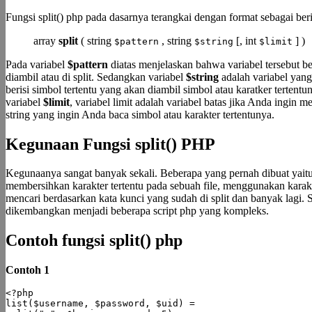
Fungsi split() php pada dasarnya terangkai dengan format sebagai beri
array
split
( string
, string
[, int
] )
$pattern
$string
$limit
Pada variabel
$pattern
diatas menjelaskan bahwa variabel tersebut be
diambil atau di split. Sedangkan variabel
$string
adalah variabel yang 
berisi simbol tertentu yang akan diambil simbol atau karatker tertent
variabel
$limit
, variabel limit adalah variabel batas jika Anda ingin 
string yang ingin Anda baca simbol atau karakter tertentunya.
Kegunaan Fungsi split() PHP
Kegunaanya sangat banyak sekali. Beberapa yang pernah dibuat yait
membersihkan karakter tertentu pada sebuah file, menggunakan karak
mencari berdasarkan kata kunci yang sudah di split dan banyak lagi. Scr
dikembangkan menjadi beberapa script php yang kompleks.
Contoh fungsi split() php
Contoh 1
<?php

list($username, $password, $uid) =
