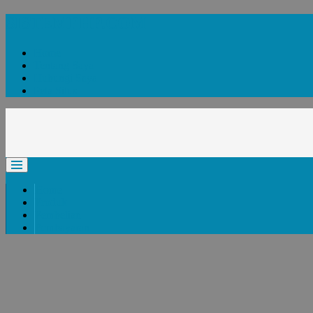
SISTEMPHP.COM
Home
Tentang Saya
Hubungi Saya
Peta Situs
Home
Produk
Pembelian
Pembayaran