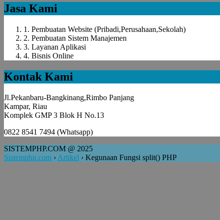
Jasa Kami
1. Pembuatan Website (Pribadi,Perusahaan,Sekolah)
2. Pembuatan Sistem Manajemen
3. Layanan Aplikasi
4. Bisnis Online
Kontak Kami
Jl.Pekanbaru-Bangkinang,Rimbo Panjang
Kampar, Riau
Komplek GMP 3 Blok H No.13
0822 8541 7494 (Whatsapp)
SISTEMPHP.COM @ 2025
Sistemphp.com
›
Artikel
›
Kegunaan Fungsi split() PHP