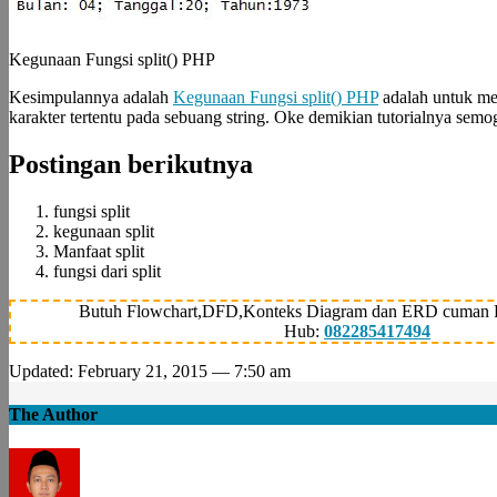
Kegunaan Fungsi split() PHP
Kesimpulannya adalah
Kegunaan Fungsi split() PHP
adalah untuk m
karakter tertentu pada sebuang string. Oke demikian tutorialnya sem
Postingan berikutnya
fungsi split
kegunaan split
Manfaat split
fungsi dari split
Butuh Flowchart,DFD,Konteks Diagram dan ERD cuman 
Hub:
082285417494
Updated: February 21, 2015 — 7:50 am
The Author