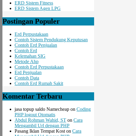
ERD Sistem Fitness
ERD Sistem Agen LPG
Postingan Populer
Erd Perpustakaan
Contoh Sistem Pendukung Keputusan
Contoh Erd Penjualan
Contoh Erd
Kelemahan SIG
Metode Ahp
Contoh Erd Perpustakaan
Erd Penjualan
Contoh Data
Contoh Erd Rumah Sakit
Komentar Terbaru
jasa topup saldo Namecheap
on
Coding
PHP logout Otomatis
Abdul Rohman Wahid, ST
on
Cara
Mengambil Url dengan PHP
Pasang Iklan Tempat Kost
on
Cara