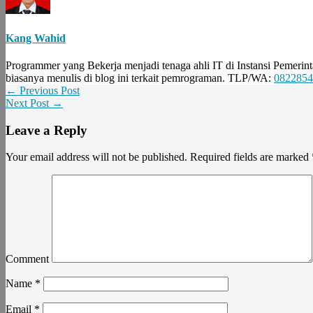
Kang Wahid
Programmer yang Bekerja menjadi tenaga ahli IT di Instansi Pemerint
biasanya menulis di blog ini terkait pemrograman. TLP/WA:
0822854
← Previous Post
Next Post →
Leave a Reply
Your email address will not be published.
Required fields are marked
Comment
Name
*
Email
*