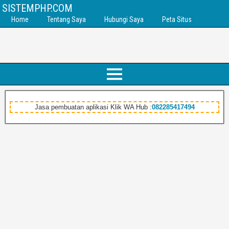
SISTEMPHP.COM
Home
Tentang Saya
Hubungi Saya
Peta Situs
Jasa pembuatan aplikasi Klik WA Hub :
082285417494