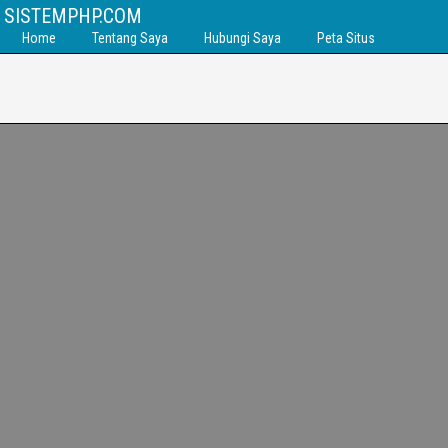
SISTEMPHP.COM
Home
Tentang Saya
Hubungi Saya
Peta Situs