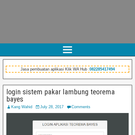
Jasa pembuatan aplikasi Klik WA Hub :
082285417494
login sistem pakar lambung teorema
bayes
Kang Wahid
July 28, 2017
Comments