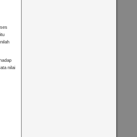
oses
itu
nilah
rhadap
ta nilai