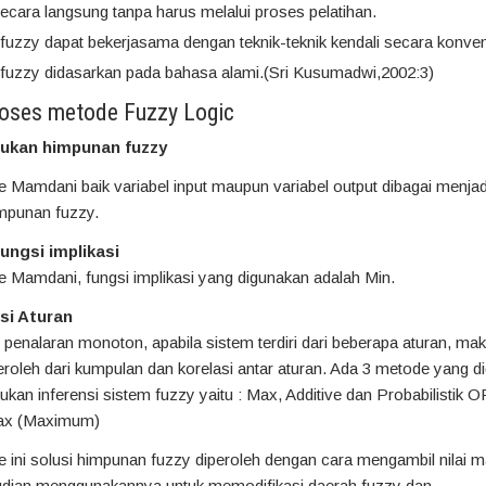
ecara langsung tanpa harus melalui proses pelatihan.
fuzzy dapat bekerjasama dengan teknik-teknik kendali secara konven
 fuzzy didasarkan pada bahasa alami.(Sri Kusumadwi,2002:3)
roses metode Fuzzy Logic
ukan himpunan fuzzy
Mamdani baik variabel input maupun variabel output dibagai menjad
impunan fuzzy.
fungsi implikasi
 Mamdani, fungsi implikasi yang digunakan adalah Min.
si Aturan
i penalaran monoton, apabila sistem terdiri dari beberapa aturan, ma
peroleh dari kumpulan dan korelasi antar aturan. Ada 3 metode yang 
kan inferensi sistem fuzzy yaitu : Max, Additive dan Probabilistik O
ax (Maximum)
 ini solusi himpunan fuzzy diperoleh dengan cara mengambil nilai
udian menggunakannya untuk memodifikasi daerah fuzzy dan