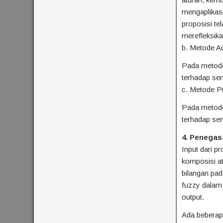
mengaplikas
proposisi te
merefleksikan
b. Metode Ad
Pada metode
terhadap se
c. Metode Pr
Pada metode 
terhadap se
4. Penegasa
Input dari p
komposisi at
bilangan pad
fuzzy dalam 
output.
Ada beberapa