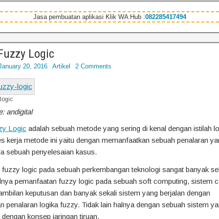
Jasa pembuatan aplikasi Klik WA Hub :
082285417494
Fuzzy Logic
January 20, 2016
Artikel
2 Comments
logic
: andigital
zy Logic
adalah sebuah metode yang sering di kenal dengan istilah lo
s kerja metode ini yaitu dengan memanfaatkan sebuah penalaran ya
da sebuah penyelesaian kasus.
fuzzy logic pada sebuah perkembangan teknologi sangat banyak sek
lnya pemanfaatan fuzzy logic pada sebuah soft computing, sistem c
mbilan keputusan dan banyak sekali sistem yang berjalan dengan
penalaran logika fuzzy. Tidak lain halnya dengan sebuah sistem ya
dengan konsep jaringan tiruan.