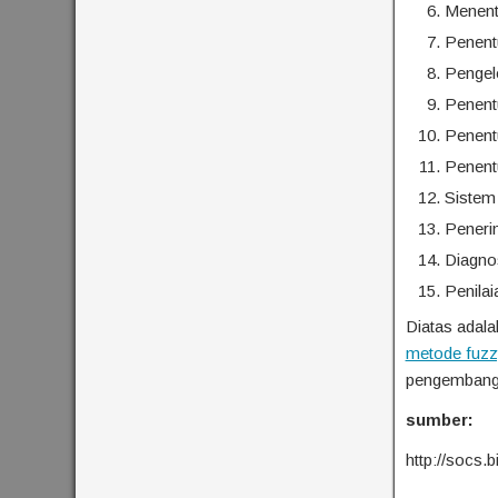
Menentu
Penent
Pengel
Penent
Penent
Penent
Sistem
Peneri
Diagno
Penilai
Diatas adal
metode fuzz
pengembanga
sumber:
http://socs.b