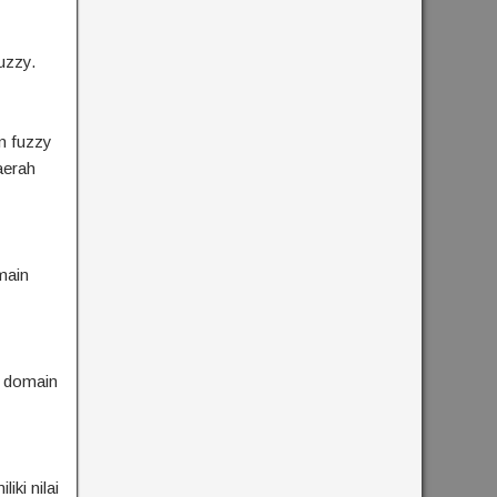
uzzy.
n fuzzy
aerah
main
i domain
iki nilai