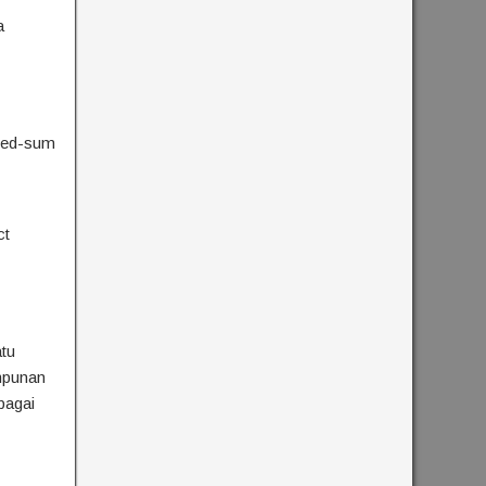
a
nded-sum
ct
tu
impunan
bagai