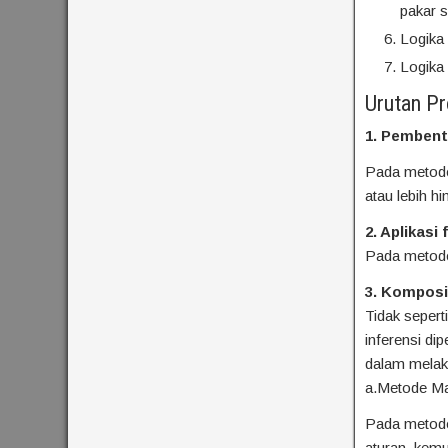
pakar s
Logika 
Logika
Urutan P
1. Pembent
Pada metode 
atau lebih h
2. Aplikasi 
Pada metode
3. Komposi
Tidak sepert
inferensi di
dalam melaku
a.Metode M
Pada metode
aturan, kem