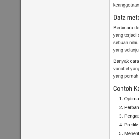
keanggotaa
Data meto
Berbicara d
yang terjad
sebuah nilai
yang selanju
Banyak cara
variabel yan
yang pernah
Contoh Ka
Optimal
Perban
Pengat
Predik
Menent