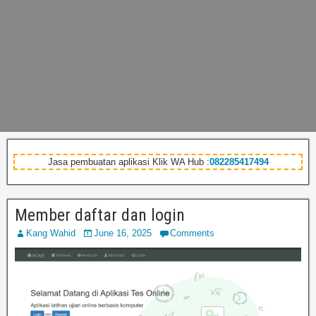
Jasa pembuatan aplikasi Klik WA Hub :
082285417494
Member daftar dan login
Kang Wahid
June 16, 2025
Comments