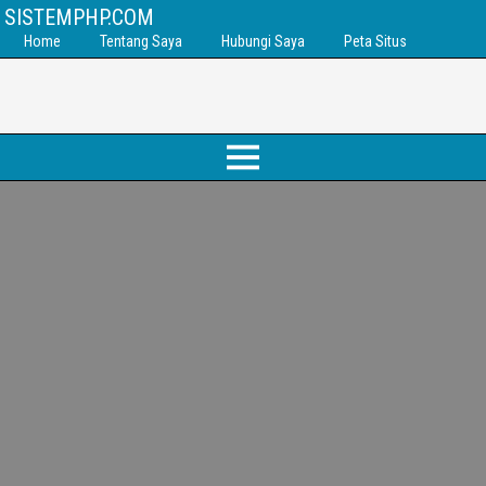
SISTEMPHP.COM
Home
Tentang Saya
Hubungi Saya
Peta Situs