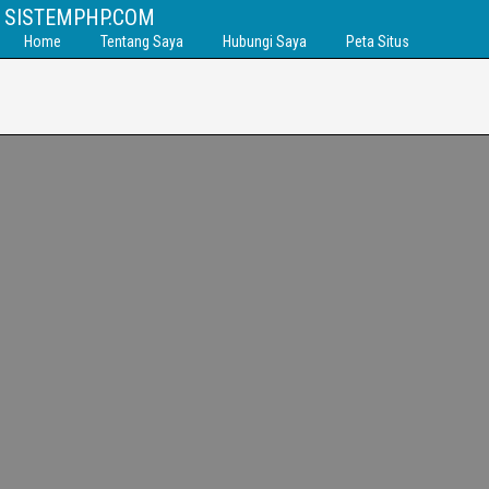
SISTEMPHP.COM
Home
Tentang Saya
Hubungi Saya
Peta Situs