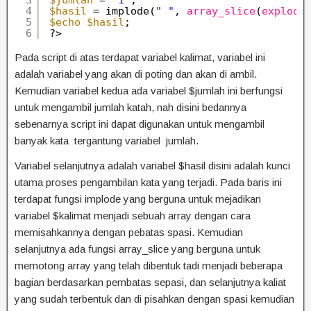
3
$jumlah
= 
"1"
;
4
$hasil
= implode(
" "
, 
array_slice
(
explode
5
$echo
$hasil
;
6
?>
Pada script di atas terdapat variabel kalimat, variabel ini
adalah variabel yang akan di poting dan akan di ambil.
Kemudian variabel kedua ada variabel $jumlah ini berfungsi
untuk mengambil jumlah katah, nah disini bedannya
sebenarnya script ini dapat digunakan untuk mengambil
banyak kata tergantung variabel jumlah.
Variabel selanjutnya adalah variabel $hasil disini adalah kunci
utama proses pengambilan kata yang terjadi. Pada baris ini
terdapat fungsi implode yang berguna untuk mejadikan
variabel $kalimat menjadi sebuah array dengan cara
memisahkannya dengan pebatas spasi. Kemudian
selanjutnya ada fungsi array_slice yang berguna untuk
memotong array yang telah dibentuk tadi menjadi beberapa
bagian berdasarkan pembatas sepasi, dan selanjutnya kaliat
yang sudah terbentuk dan di pisahkan dengan spasi kemudian