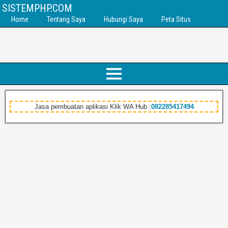
SISTEMPHP.COM
Home
Tentang Saya
Hubungi Saya
Peta Situs
Jasa pembuatan aplikasi Klik WA Hub :
082285417494