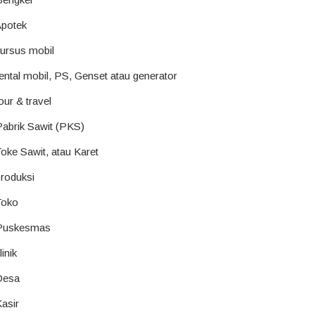
Apotek
kursus mobil
ental mobil, PS, Genset atau generator
our & travel
Pabrik Sawit (PKS)
oke Sawit, atau Karet
roduksi
Toko
 Puskesmas
inik
Desa
asir