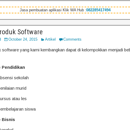
Jasa pembuatan aplikasi Klik WA Hub :
082285417494
Produk Software
d
October 24, 2015
Artikel
Comments
k software yang kami kembangkan dapat di kelompokkan menjadi be
e Pendidikan
absensi sekolah
enilaian murid
ursus atau les
pembelajaran siswa
 Bisnis
Bengkel