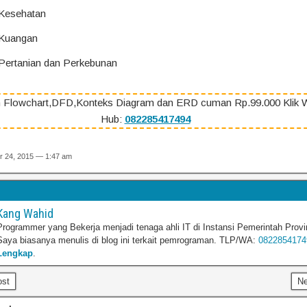
 Kesehatan
 Kuangan
 Pertanian dan Perkebunan
 Flowchart,DFD,Konteks Diagram dan ERD cuman Rp.99.000 Klik 
Hub:
082285417494
r 24, 2015 — 1:47 am
Kang Wahid
Programmer yang Bekerja menjadi tenaga ahli IT di Instansi Pemerintah Provi
Saya biasanya menulis di blog ini terkait pemrograman. TLP/WA:
0822854174
Lengkap
.
ost
N