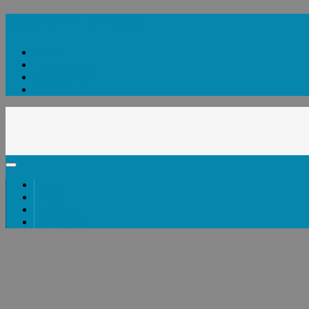
SISTEMPHP.COM
Home
Tentang Saya
Hubungi Saya
Peta Situs
Home
Produk
Pembelian
Pembayaran