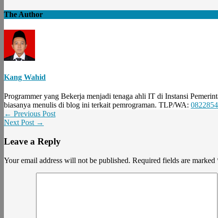
The Author
Kang Wahid
Programmer yang Bekerja menjadi tenaga ahli IT di Instansi Pemerint
biasanya menulis di blog ini terkait pemrograman. TLP/WA:
0822854
← Previous Post
Next Post →
Leave a Reply
Your email address will not be published.
Required fields are marked