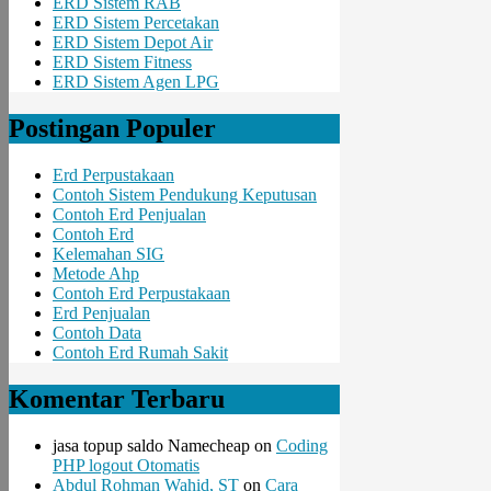
ERD Sistem RAB
ERD Sistem Percetakan
ERD Sistem Depot Air
ERD Sistem Fitness
ERD Sistem Agen LPG
Postingan Populer
Erd Perpustakaan
Contoh Sistem Pendukung Keputusan
Contoh Erd Penjualan
Contoh Erd
Kelemahan SIG
Metode Ahp
Contoh Erd Perpustakaan
Erd Penjualan
Contoh Data
Contoh Erd Rumah Sakit
Komentar Terbaru
jasa topup saldo Namecheap
on
Coding
PHP logout Otomatis
Abdul Rohman Wahid, ST
on
Cara