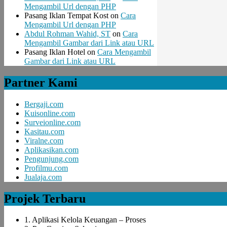
Mengambil Url dengan PHP
Pasang Iklan Tempat Kost
on
Cara
Mengambil Url dengan PHP
Abdul Rohman Wahid, ST
on
Cara
Mengambil Gambar dari Link atau URL
Pasang Iklan Hotel
on
Cara Mengambil
Gambar dari Link atau URL
Partner Kami
Bergaji.com
Kuisonline.com
Surveionline.com
Kasitau.com
Viralne.com
Aplikasikan.com
Pengunjung.com
Profilmu.com
Jualaja.com
Projek Terbaru
1. Aplikasi Kelola Keuangan – Proses