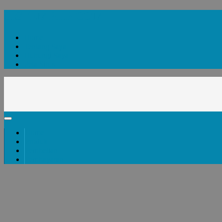
SISTEMPHP.COM
Home
Tentang Saya
Hubungi Saya
Peta Situs
Home
Produk
Pembelian
Pembayaran