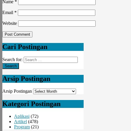
Name
*
Email
*
Website
Cari Postingan
Search for:
Arsip Postingan
Arsip Postingan
Kategori Postingan
Aplikasi
(72)
Artikel
(478)
Program
(21)