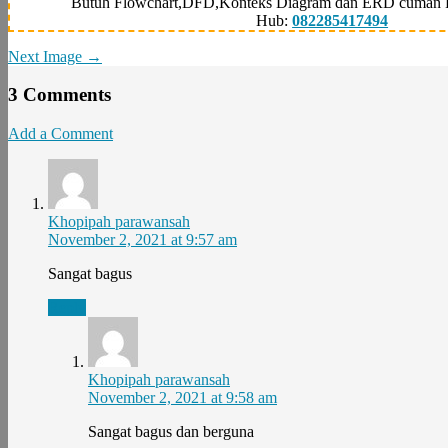
Butuh Flowchart,DFD,Konteks Diagram dan ERD cuman 
Hub:
082285417494
Next Image →
3 Comments
Add a Comment
Khopipah parawansah
November 2, 2021 at 9:57 am
Sangat bagus
Reply
Khopipah parawansah
November 2, 2021 at 9:58 am
Sangat bagus dan berguna