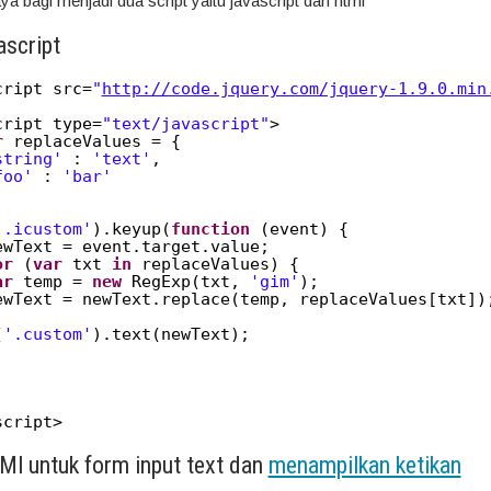
aya bagi menjadi dua script yaitu javascript dan html
ascript
cript src=
"
http://code.jquery.com/jquery-1.9.0.min
cript type=
"text/javascript"
>
r
replaceValues = {
string'
: 
'text'
,
foo'
: 
'bar'
'.icustom'
).keyup(
function
(event) {
ewText = event.target.value;
or
(
var
txt 
in
replaceValues) {
ar
temp = 
new
RegExp(txt, 
'gim'
);
ewText = newText.replace(temp, replaceValues[txt])
(
'.custom'
).text(newText);
;
script>
Ml untuk form input text dan
menampilkan ketikan