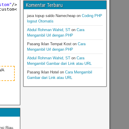
stom"
/><
br
/>
Komentar Terbaru
custom</
i
>
jasa topup saldo Namecheap
on
Coding PHP
logout Otomatis
Abdul Rohman Wahid, ST
on
Cara
Mengambil Url dengan PHP
Pasang Iklan Tempat Kost
on
Cara
Mengambil Url dengan PHP
Abdul Rohman Wahid, ST
on
Cara
Mengambil Gambar dari Link atau URL
WA
Pasang Iklan Hotel
on
Cara Mengambil
Gambar dari Link atau URL
nsi Riau.