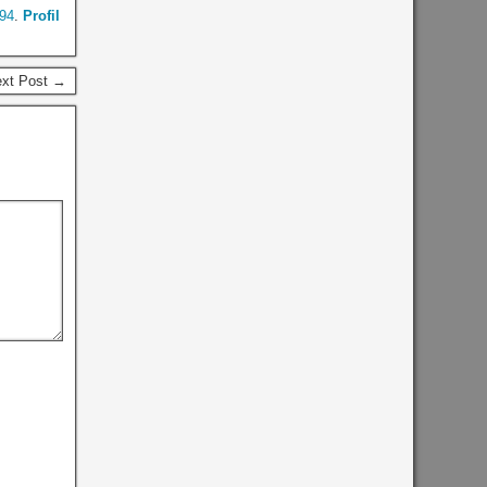
94
.
Profil
ext Post →