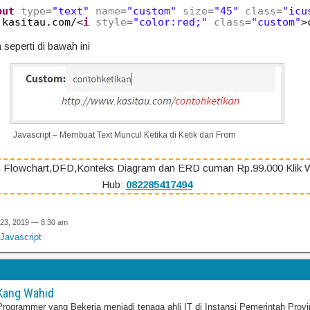
put
type
=
"text"
name
=
"custom"
size
=
"45"
class
=
"icu
.kasitau.com/<
i
style
=
"color:red;"
class
=
"custom"
>
 seperti di bawah ini
Javascript – Membuat Text Muncul Ketika di Ketik dari From
 Flowchart,DFD,Konteks Diagram dan ERD cuman Rp.99.000 Klik 
Hub:
082285417494
 23, 2019 — 8:30 am
 Javascript
Kang Wahid
Programmer yang Bekerja menjadi tenaga ahli IT di Instansi Pemerintah Provi