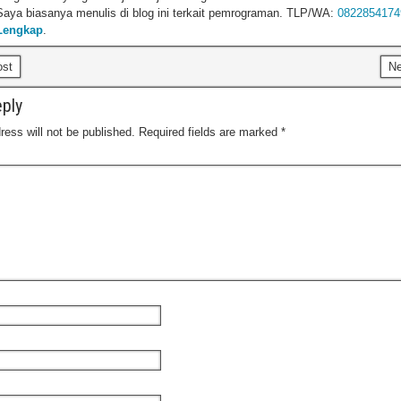
Saya biasanya menulis di blog ini terkait pemrograman. TLP/WA:
0822854174
Lengkap
.
ost
N
ply
ress will not be published.
Required fields are marked
*