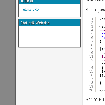
Berikut ini s
Tutorial
Script jav
Tutorial ERD
1
<s
Statistik Website
2
3
<s
4
va
5
'
6
'
7
}
8
9
$(
10
n
11
f
12
v
13
n
14
}
15
$
16
})
17
18
}
19
20
</
Script HT