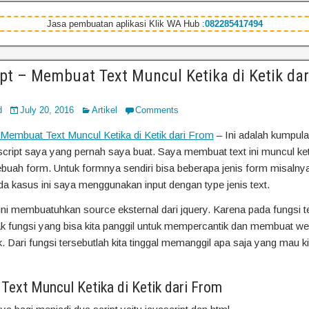
Jasa pembuatan aplikasi Klik WA Hub :
082285417494
pt – Membuat Text Muncul Ketika di Ketik dar
d
July 20, 2016
Artikel
Comments
 Membuat Text Muncul Ketika di Ketik dari From
– Ini adalah kumpul
script saya yang pernah saya buat. Saya membuat text ini muncul ket
ebuah form. Untuk formnya sendiri bisa beberapa jenis form misalnya
da kasus ini saya menggunakan input dengan type jenis text.
 ini membuatuhkan source eksternal dari jquery. Karena pada fungsi t
 fungsi yang bisa kita panggil untuk mempercantik dan membuat web
k. Dari fungsi tersebutlah kita tinggal memanggil apa saja yang mau ki
ext Muncul Ketika di Ketik dari From