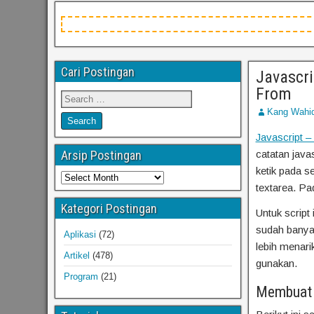
Cari Postingan
Javascri
From
Kang Wahi
Javascript –
Arsip Postingan
catatan java
ketik pada s
textarea. Pa
Kategori Postingan
Untuk script
sudah banyak
Aplikasi
(72)
lebih menari
Artikel
(478)
gunakan.
Program
(21)
Membuat T