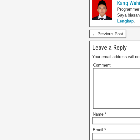
Kang Wah
Programmer y
Saya biasan
Lengkap
.
← Previous Post
Leave a Reply
Your email address will no
Comment
Name
*
Email
*