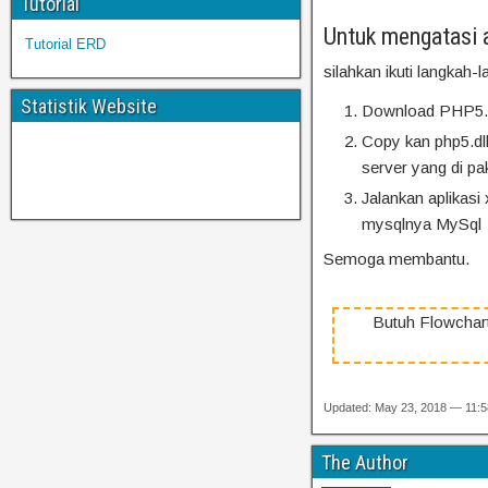
Tutorial
Untuk mengatasi 
Tutorial ERD
silahkan ikuti langkah-l
Statistik Website
Download PHP5.dll
Copy kan php5.dll
server yang di pa
Jalankan aplikas
mysqlnya MySql
Semoga membantu.
Butuh Flowchar
Updated: May 23, 2018 — 11:
The Author