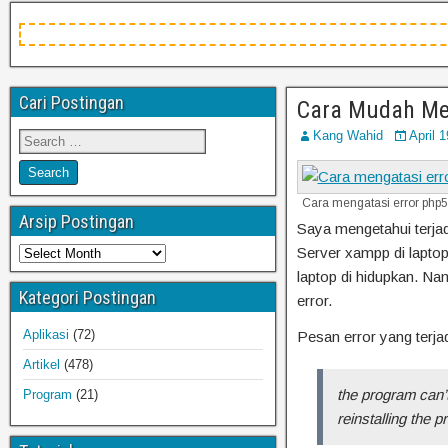
Cari Postingan
Cara Mudah Men
Kang Wahid
April 
Cara mengatasi error php5.
Arsip Postingan
Saya mengetahui terjad
Server xampp di laptop
laptop di hidupkan. Nam
Kategori Postingan
error.
Aplikasi
(72)
Pesan error yang terja
Artikel
(478)
the program can’t
Program
(21)
reinstalling the p