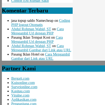
Contoh Erd Rumah Sakit
Komentar Terbaru
jasa topup saldo Namecheap
on
Coding
PHP logout Otomatis
Abdul Rohman Wahid, ST
on
Cara
Mengambil Url dengan PHP
Pasang Iklan Tempat Kost
on
Cara
Mengambil Url dengan PHP
Abdul Rohman Wahid, ST
on
Cara
Mengambil Gambar dari Link atau URL
Pasang Iklan Hotel
on
Cara Mengambil
Gambar dari Link atau URL
Partner Kami
Bergaji.com
Kuisonline.com
Surveionline.com
Kasitau.com
Viralne.com
Aplikasikan.com
Pengunjung.com