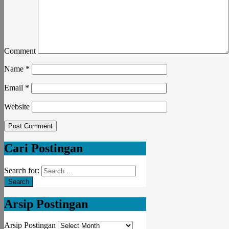
Comment
Name
*
Email
*
Website
Cari Postingan
Search for:
Arsip Postingan
Arsip Postingan