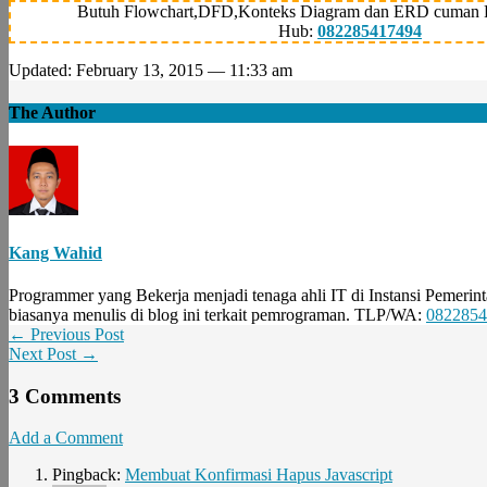
Butuh Flowchart,DFD,Konteks Diagram dan ERD cuman 
Hub:
082285417494
Updated: February 13, 2015 — 11:33 am
The Author
Kang Wahid
Programmer yang Bekerja menjadi tenaga ahli IT di Instansi Pemerint
biasanya menulis di blog ini terkait pemrograman. TLP/WA:
0822854
← Previous Post
Next Post →
3 Comments
Add a Comment
Pingback:
Membuat Konfirmasi Hapus Javascript