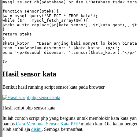
mysql_select_db($database) or die ("Database tidak ters
function sensor($teks){

$w = mysql_query("SELECT * FROM kata");

while ($r = mysql_fetch_array($w)){

$teks = str_replace($r[kata_sensor], $r[kata_ganti], $t
}

return $teks;

}

$kata_kotor = "Dasar anjing babi monyet lo kebun binata
echo '<p>Sebelum disensor: '.$kata_kotor.'<p/>';

echo '<p>Sesudah disensor: '.sensor($kata_kotor).'</p>'
Hasil sensor kata
Berikut hasil running script sensor kata pada browser
Hasil script php sensor kata
Itulah contoh script php yang berguna untuk memblokir kata-kata yan
pantas.
Cara Membuat Sensor Kata PHP
mudah kan. Oia kalau pengen
silah ambil aja
disini
. Semoga bermanfaat.