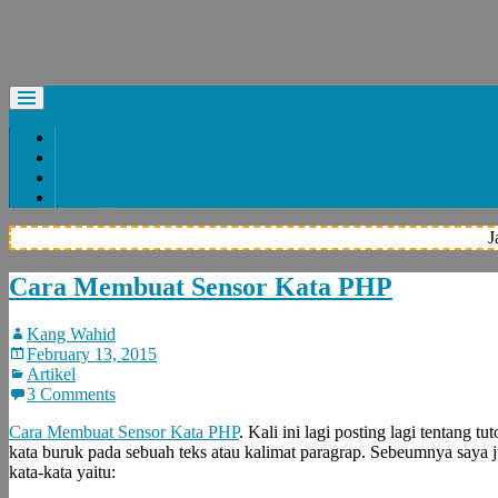
Home
Produk
Pembelian
Pembayaran
J
Cara Membuat Sensor Kata PHP
Kang Wahid
February 13, 2015
Artikel
3 Comments
Cara Membuat Sensor Kata PHP
. Kali ini lagi posting lagi tentang tu
kata buruk pada sebuah teks atau kalimat paragrap. Sebeumnya saya j
kata-kata yaitu: