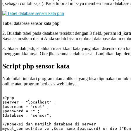
( sebagai contoh saja ). Pada tutorial ini saya memberi nama databas
Tabel database sensor kata php
2. Buatlah tabel pada database tersebut dengan 3 field, pertam i
d_kat
Saya asumsikan disini Anda sudah bisa membuat database dan membua
3. Jika sudah jadi, silahkan masukkan kata yang akan disensor dan k
menggantikkannya. Oke jika semua sudah selesai. Lanjutkan lagi den
Script php sensor kata
Nah inilah inti dari program atau aplikasi yang bisa digunakan untu
online atau program berbasis web lainya.
<?php

$server = "localhost" ;

$username = "root" ;

$password = "" ;

$database = "sensor";

//Koneksi dan memilih database di server

mysql_connect($server,$username,$password) or die ("Kon