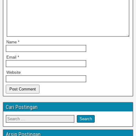
Name
*
Email
*
Website
Cari Postingan
Arsip Postingan