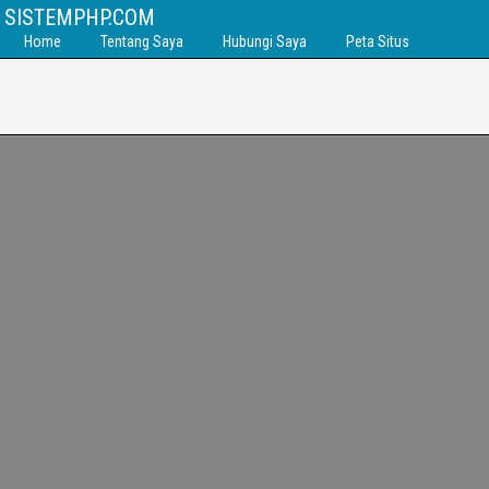
SISTEMPHP.COM
Home
Tentang Saya
Hubungi Saya
Peta Situs