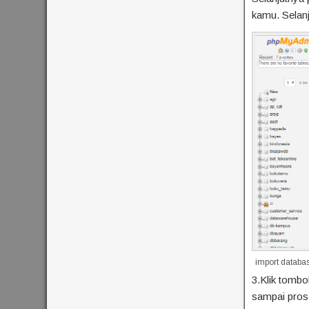
kamu. Selanj
import databa
3.Klik tomb
sampai prose