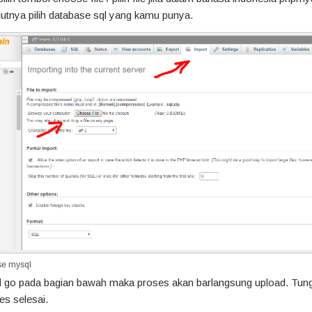
utnya pilih database sql yang kamu punya.
se mysql
ol go pada bagian bawah maka proses akan barlangsung upload. Tun
s selesai.