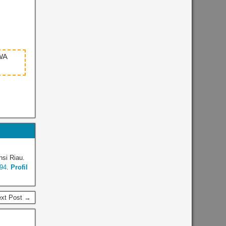
WA
nsi Riau.
94
.
Profil
ext Post →