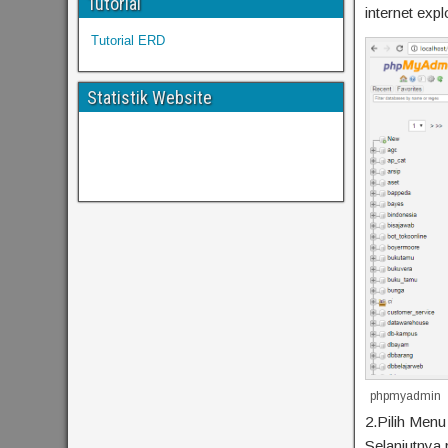
Tutorial
internet expl
Tutorial ERD
Statistik Website
phpmyadmin
2.Pilih Men
Selanjutnya 