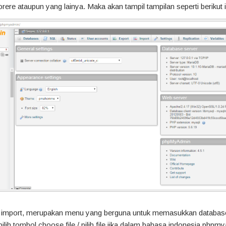
orere ataupun yang lainya. Maka akan tampil tampilan seperti berikut i
u import, merupakan menu yang berguna untuk memasukkan database 
pilih tombol choose file / pilih file jika dalam bahasa indonesia phpm