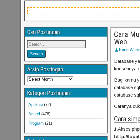
Cari Postingan
Cara Mu
Web
Kang Wahi
Database yan
Arsip Postingan
konsepnya ek
Bagi kamu y
database sq
Kategori Postingan
database sql 
Aplikasi
(72)
Caranya cuku
Artikel
(478)
Cara simp
Program
(21)
1.Akses ph
http://loc