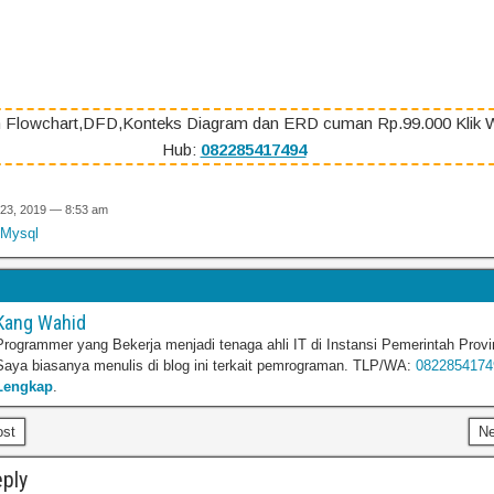
 Flowchart,DFD,Konteks Diagram dan ERD cuman Rp.99.000 Klik 
Hub:
082285417494
 23, 2019 — 8:53 am
 Mysql
Kang Wahid
Programmer yang Bekerja menjadi tenaga ahli IT di Instansi Pemerintah Provi
Saya biasanya menulis di blog ini terkait pemrograman. TLP/WA:
0822854174
Lengkap
.
ost
N
ply