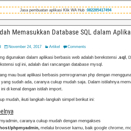
Jasa pembuatan aplikasi Klik WA Hub :
082285417494
dah Memasukkan Database SQL dalam Aplika
d
November 24, 2017
Artikel
Comments
g digunakan dalam aplikasi berbasis web adalah berekstensi
.sql
, 
stensi sql ini, adalah dari rancangan database mysql.
ang mau buat aplikasi berbasis pemrograman php dengan menggun
l yang sudah ada, caranya cukup mudah saja. Dalam istilahnya me
ini di kenal dengan istilah import.
p mudah, ikuti langkah-langkah simpel berikut ini:
elnya
pmyadmin, caranya cukup mudah dengan mengakses
alhost/phpmyadmin,
melalui browser kamu, baik google chrome, moz