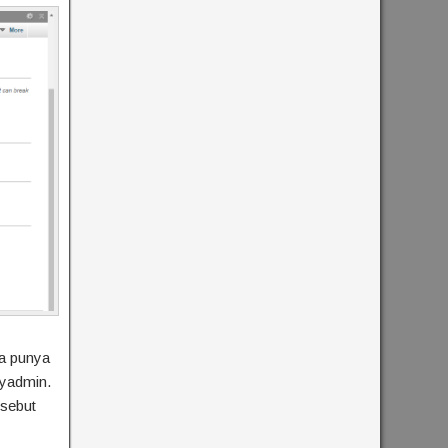
a punya
myadmin.
rsebut