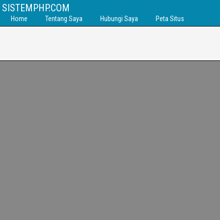
SISTEMPHP.COM
Home
Tentang Saya
Hubungi Saya
Peta Situs