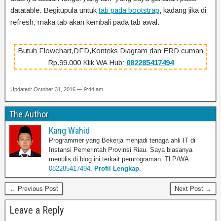
datatable. Begitupula untuk
tab pada bootstrap
, kadang jika di
refresh, maka tab akan kembali pada tab awal.
Butuh Flowchart,DFD,Konteks Diagram dan ERD cuman
Rp.99.000 Klik WA Hub:
082285417494
Updated: October 31, 2016 — 9:44 am
The Author
Kang Wahid
Programmer yang Bekerja menjadi tenaga ahli IT di
Instansi Pemerintah Provinsi Riau. Saya biasanya
menulis di blog ini terkait pemrograman. TLP/WA:
082285417494
.
Profil Lengkap
.
← Previous Post
Next Post →
Leave a Reply