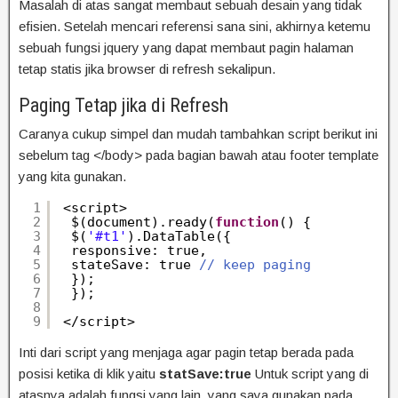
Masalah di atas sangat membaut sebuah desain yang tidak
efisien. Setelah mencari referensi sana sini, akhirnya ketemu
sebuah fungsi jquery yang dapat membaut pagin halaman
tetap statis jika browser di refresh sekalipun.
Paging Tetap jika di Refresh
Caranya cukup simpel dan mudah tambahkan script berikut ini
sebelum tag </body> pada bagian bawah atau footer template
yang kita gunakan.
1
<script>
2
$(document).ready(
function
() {
3
$(
'#t1'
).DataTable({
4
responsive: true,
5
stateSave: true 
// keep paging
6
});
7
});
8
9
</script>
Inti dari script yang menjaga agar pagin tetap berada pada
posisi ketika di klik yaitu
statSave:true
Untuk script yang di
atasnya adalah fungsi yang lain yang saya gunakan pada