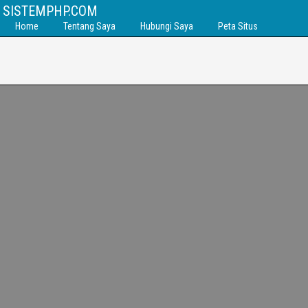
SISTEMPHP.COM
Home
Tentang Saya
Hubungi Saya
Peta Situs