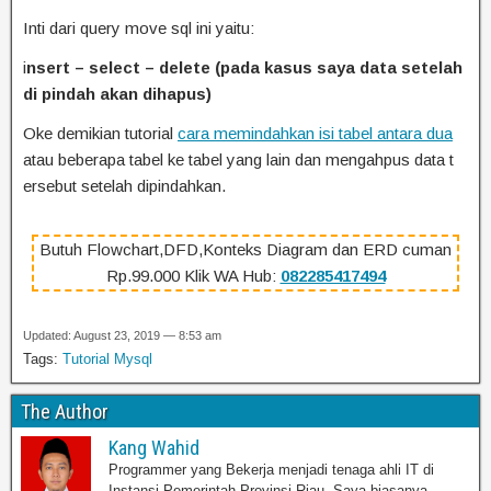
Inti dari query move sql ini yaitu:
i
nsert – select – delete (pada kasus saya data setelah
di pindah akan dihapus)
Oke demikian tutorial
cara memindahkan isi tabel antara dua
atau beberapa tabel ke tabel yang lain dan mengahpus data t
ersebut setelah dipindahkan.
Butuh Flowchart,DFD,Konteks Diagram dan ERD cuman
Rp.99.000 Klik WA Hub:
082285417494
Updated: August 23, 2019 — 8:53 am
Tags:
Tutorial Mysql
The Author
Kang Wahid
Programmer yang Bekerja menjadi tenaga ahli IT di
Instansi Pemerintah Provinsi Riau. Saya biasanya