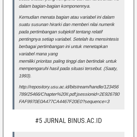
dalam bagian-bagian komponennya.
Kemudian menata bagian atau variabel ini dalam
suatu susunan hirarki dan memberi nilai numerik
pada pertimbangan subjektif tentang relatif
pentingnya setiap variabel. Setelah itu mensintesis
berbagai pertimbangan ini untuk menetapkan
variabel mana yang
memiliki prioritas paling tinggi dan bertindak untuk
mempengaruhi hasil pada situasi tersebut. (Saaty,
1993).
http://repository.usu.ac.id/bitstream/handle/123456
789/25466/Chapter%20II.pdf;jsessionid=2E926780
FAF9970E0A477CA4467F20E0?sequence=3
#5 JURNAL BINUS.AC.ID