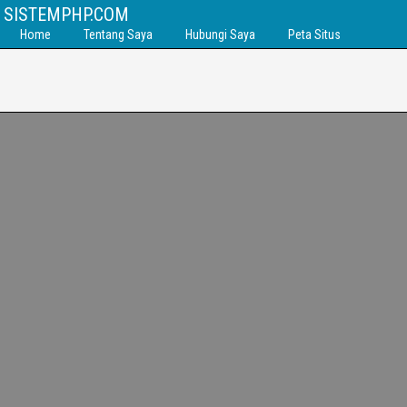
SISTEMPHP.COM
Home
Tentang Saya
Hubungi Saya
Peta Situs