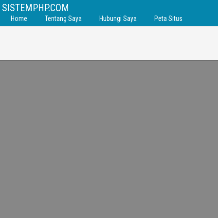
SISTEMPHP.COM
Home
Tentang Saya
Hubungi Saya
Peta Situs