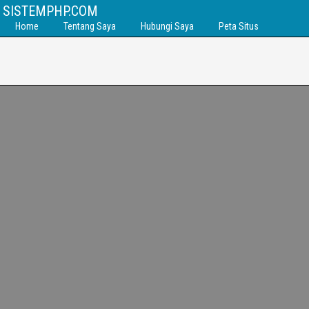
SISTEMPHP.COM
Home
Tentang Saya
Hubungi Saya
Peta Situs