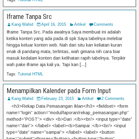
Iframe Tanpa Src
Kang Wahid
April 16, 2015
Artikel
Comments
Iframe Tanpa Src. Pada awalnya Saya membuat ini adalah
ketika konten yang ada pada di spk Saya tabelnya melebar
hingga keluar konten web. Nah dari situ kan keliatan kuran
enak di pandang mata, terlintas, wah gimana nih cara biar
masuk kedalam konten dan kelihatan rapih tabelnya. Terpikir
wah pake iframe aja kali ya. Tapi kan […]
Tags:
Tutorial HTML
Menampilkan Kalender pada Form Input
Kang Wahid
February 23, 2015
Artikel
2 Comments
<h3>Rekap Data Pemasangan Iklan</h3> <fieldset> <form
name=”login” action=”modul/laporan/rekap_pemasangan.php”
method=”POST”> <div> <b>Dari :</b><br/> <input type=”date”
name=”dari”> </label> <label><b>Sampai :</b><br/> <input
type=”date” name=”sampai”> </label> <label> <button
type=”submit”>Proses</button> <button type=”button”