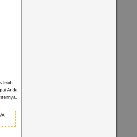
 lebih
apat Anda
ontennya.
WA