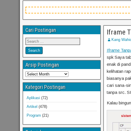
Cari Postingan
Iframe T
Kang Wahi
Iframe Tanp
spk Saya tab
Arsip Postingan
enak di pand
kelihatan rap
biasanya paka
cari sana-si
Kategori Postingan
tanpa src. SI
Aplikasi
(72)
Kalau bingun
Artikel
(478)
Program
(21)