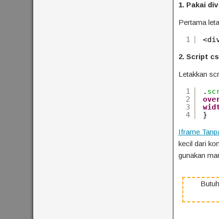
1. Pakai div
Pertama leta
1
<di
2. Script c
Letakkan scri
1
.
sc
2
ove
3
wid
4
}
Iframe Tanp
kecil dari 
gunakan mana
Butuh