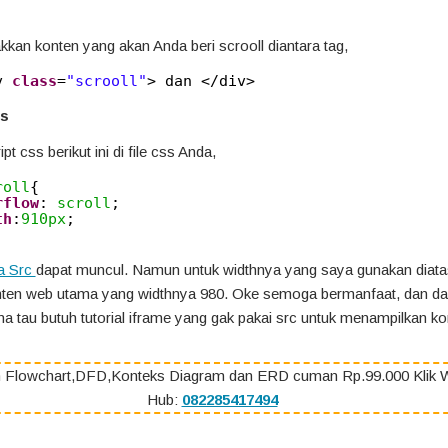
kkan konten yang akan Anda beri scrooll diantara tag,
v 
class
=
"scrooll"
> dan </div>
ss
pt css berikut ini di file css Anda,
roll
{
rflow
: 
scroll
;
th
:
910px
;
a Src
dapat muncul. Namun untuk widthnya yang saya gunakan diatas
konten web utama yang widthnya 980. Oke semoga bermanfaat, dan d
 tau butuh tutorial iframe yang gak pakai src untuk menampilkan k
 Flowchart,DFD,Konteks Diagram dan ERD cuman Rp.99.000 Klik 
Hub:
082285417494