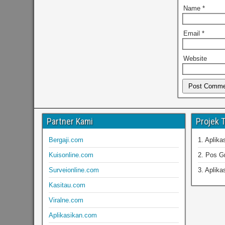
Name
*
Email
*
Website
Partner Kami
Projek 
Bergaji.com
1. Aplik
Kuisonline.com
2. Pos Gr
Surveionline.com
3. Aplika
Kasitau.com
Viralne.com
Aplikasikan.com