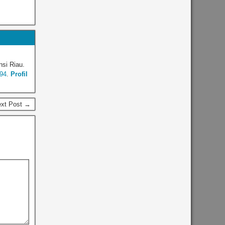
nsi Riau.
94
.
Profil
ext Post →