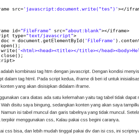
rame src=
'javascript:document.write("tes")'
></ifra
rame id=
"FileFrame"
src=
"about:blank"
></iframe>
ript type=
"text/javascript"
>
doc = document.getElementById(
'FileFrame'
).conten
.open();
.write(
'<html><head><title></title></head><body>He
.close();
cript>
s adalah kombinasi tag htm dengan javascript. Dengan kondisi menyi
pt dalam tag html. Pada script kedua, iframe di beri id untuk inisialisas
onten yang akan disisipkan didalam iframe.
nakan cara diatas ada satu kelemahan yaitu tag tabel tidak dapat
 Wah disitu saya bingung, sedangkan konten yang akan saya tampilk
. Namun isi tabel muncul dan garis tabelnya yang tidak muncul. Setela
 terpikir menggunakan css, Kalau pakai css begini caranya.
i css bisa, dan lebih mudah tinggal pakai div dan isi css, ini scriptny