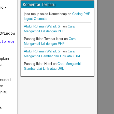
Komentar Terbaru
me>
jasa topup saldo Namecheap
on
Coding PHP
logout Otomatis
Abdul Rohman Wahid, ST
on
Cara
Mengambil Url dengan PHP
tWindow.document;
Pasang Iklan Tempat Kost
on
Cara
llo world.</body></html>'
);
Mengambil Url dengan PHP
Abdul Rohman Wahid, ST
on
Cara
Mengambil Gambar dari Link atau URL
sipkan
Pasang Iklan Hotel
on
Cara Mengambil
i
Gambar dari Link atau URL
 muncul
an
h itu
a.