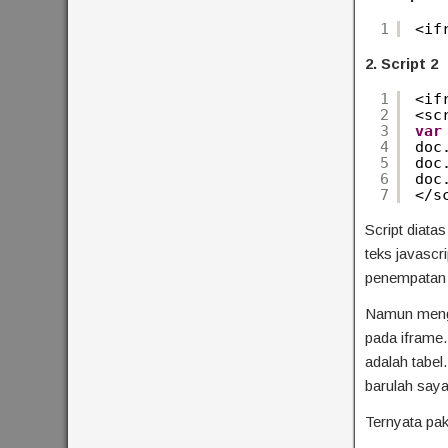
1
<if
2. Script 2
1
<if
2
<sc
3
var
4
doc
5
doc
6
doc
7
</s
Script diata
teks javascri
penempatan k
Namun menggu
pada iframe.
adalah tabel
barulah saya
Ternyata paka