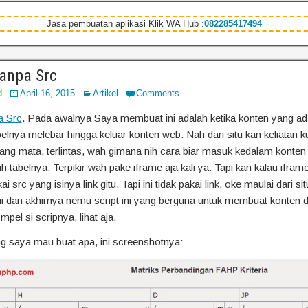
Jasa pembuatan aplikasi Klik WA Hub :
082285417494
anpa Src
d
April 16, 2015
Artikel
Comments
a Src
. Pada awalnya Saya membuat ini adalah ketika konten yang ad
elnya melebar hingga keluar konten web. Nah dari situ kan keliatan k
ang mata, terlintas, wah gimana nih cara biar masuk kedalam konten
ih tabelnya. Terpikir wah pake iframe aja kali ya. Tapi kan kalau ifram
i src yang isinya link gitu. Tapi ini tidak pakai link, oke maulai dari si
ni dan akhirnya nemu script ini yang berguna untuk membuat konten d
mpel si scripnya, lihat aja.
g saya mau buat apa, ini screenshotnya: