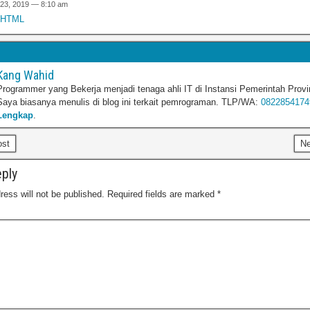
 23, 2019 — 8:10 am
l HTML
Kang Wahid
Programmer yang Bekerja menjadi tenaga ahli IT di Instansi Pemerintah Provi
Saya biasanya menulis di blog ini terkait pemrograman. TLP/WA:
0822854174
Lengkap
.
ost
N
ply
ress will not be published.
Required fields are marked
*