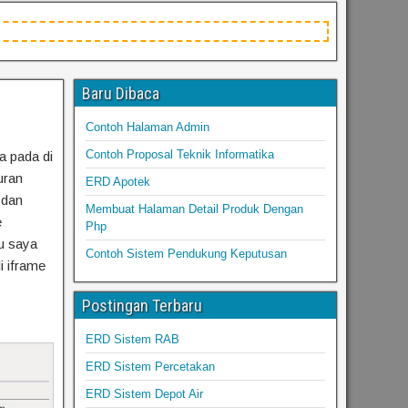
Baru Dibaca
Contoh Halaman Admin
Contoh Proposal Teknik Informatika
a pada di
uran
ERD Apotek
 dan
Membuat Halaman Detail Produk Dengan
e
Php
tu saya
Contoh Sistem Pendukung Keputusan
i iframe
Postingan Terbaru
ERD Sistem RAB
ERD Sistem Percetakan
ERD Sistem Depot Air