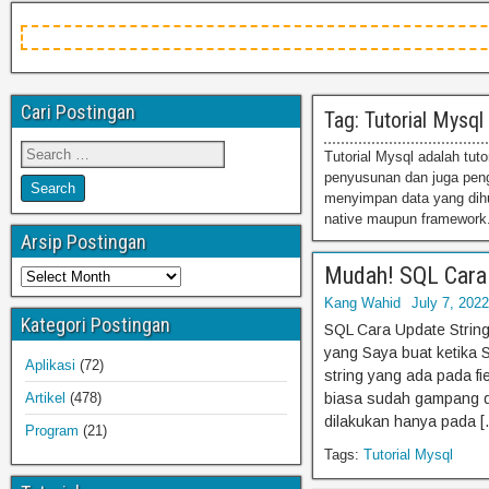
Cari Postingan
Tag: Tutorial Mysql
Tutorial Mysql adalah tut
penyusunan dan juga peng
menyimpan data yang dihub
native maupun framework
Arsip Postingan
Mudah! SQL Cara 
Kang Wahid
July 7, 2022
Kategori Postingan
SQL Cara Update String
yang Saya buat ketika 
Aplikasi
(72)
string yang ada pada f
Artikel
(478)
biasa sudah gampang di
dilakukan hanya pada [
Program
(21)
Tags:
Tutorial Mysql