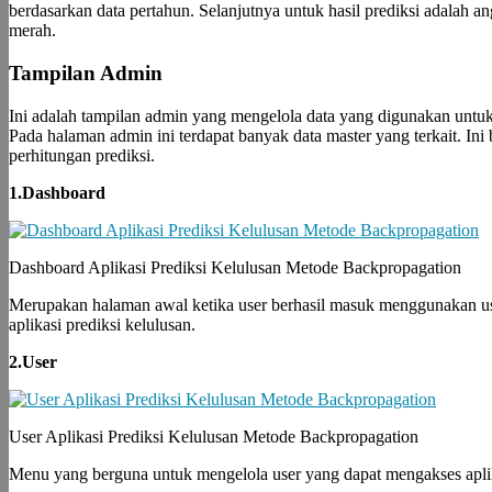
berdasarkan data pertahun. Selanjutnya untuk hasil prediksi adalah 
merah.
Tampilan Admin
Ini adalah tampilan admin yang mengelola data yang digunakan untuk
Pada halaman admin ini terdapat banyak data master yang terkait. In
perhitungan prediksi.
1.Dashboard
Dashboard Aplikasi Prediksi Kelulusan Metode Backpropagation
Merupakan halaman awal ketika user berhasil masuk menggunakan 
aplikasi prediksi kelulusan.
2.User
User Aplikasi Prediksi Kelulusan Metode Backpropagation
Menu yang berguna untuk mengelola user yang dapat mengakses aplik