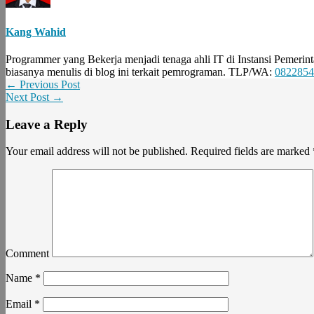
Kang Wahid
Programmer yang Bekerja menjadi tenaga ahli IT di Instansi Pemerint
biasanya menulis di blog ini terkait pemrograman. TLP/WA:
0822854
← Previous Post
Next Post →
Leave a Reply
Your email address will not be published.
Required fields are marked
Comment
Name
*
Email
*