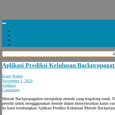
Home
Produk
Pembelian
Pembayaran
J
Aplikasi Prediksi Kelulusan Backpropagat
Kang Wahid
November 1, 2020
Aplikasi
Comments
Metode Backpropagation merupakan metode yang tergolong rumit. Na
peneliti untuk mengggunakan metode dalam menyelesaikan kasus yang
itu kami kembangkan Aplikasi Prediksi Kelulusan Metode Backpropa