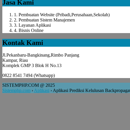
Jasa Kami
1. Pembuatan Website (Pribadi,Perusahaan,Sekolah)
2. Pembuatan Sistem Manajemen
3. Layanan Aplikasi
4. Bisnis Online
Kontak Kami
Jl.Pekanbaru-Bangkinang,Rimbo Panjang
Kampar, Riau
Komplek GMP 3 Blok H No.13
0822 8541 7494 (Whatsapp)
SISTEMPHP.COM @ 2025
Sistemphp.com
›
Aplikasi
›
Aplikasi Prediksi Kelulusan Backpropaga