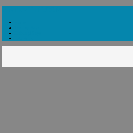
SISTEMPHP.COM
Home
Tentang Saya
Hubungi Saya
Peta Situs