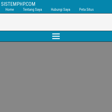
SISTEMPHP.COM
Home
Tentang Saya
Hubungi Saya
Peta Situs