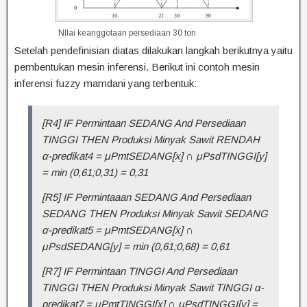
NIlai keanggotaan persediaan 30 ton
Setelah pendefinisian diatas dilakukan langkah berikutnya yaitu
pembentukan mesin inferensi. Berikut ini contoh mesin
inferensi fuzzy mamdani yang terbentuk:
[R4] IF Permintaan SEDANG And Persediaan
TINGGI THEN Produksi Minyak Sawit RENDAH
α-predikat4 = μPmtSEDANG[x] ∩ μPsdTINGGI[y]
= min (0,61;0,31) = 0,31
[R5] IF Permintaaan SEDANG And Persediaan
SEDANG THEN Produksi Minyak Sawit SEDANG
α-predikat5 = μPmtSEDANG[x] ∩
μPsdSEDANG[y] = min (0,61;0,68) = 0,61
[R7] IF Permintaan TINGGI And Persediaan
TINGGI THEN Produksi Minyak Sawit TINGGI α-
predikat7 = μPmtTINGGI[x] ∩ μPsdTINGGI[y] =