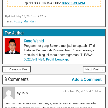
Rp.99.000 Klik WA Hub:
082285417494
Updated: May 19, 2016 — 12:12 pm
Tags:
Fuzzy Mamdani
The Author
Kang Wahid
Programmer yang Bekerja menjadi tenaga ahli IT di
Instansi Pemerintah Provinsi Riau. Saya biasanya
menulis di blog ini terkait pemrograman. TLP/WA:
082285417494
.
Profil Lengkap
.
← Previous Post
Next Post →
8 Comments
Add a Comment
October 15, 2016 at 1:14 am
syuaib
permisi master mohon bantuanya, mw tanya gimana caranya kita