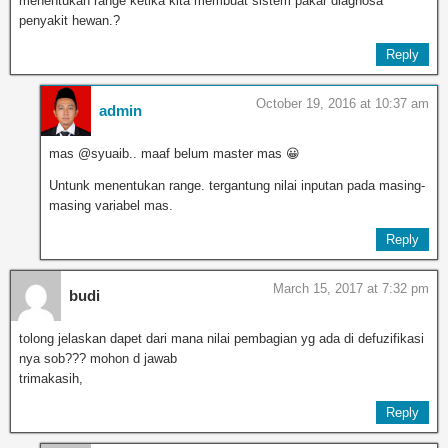
menentukan range ketika kita membuat sistem pakar diagnosa
penyakit hewan.?
Reply
October 19, 2016 at 10:37 am
admin
mas @syuaib.. maaf belum master mas 😀
Untunk menentukan range. tergantung nilai inputan pada masing-
masing variabel mas.
Reply
March 15, 2017 at 7:32 pm
budi
tolong jelaskan dapet dari mana nilai pembagian yg ada di defuzifikasi
nya sob??? mohon d jawab
trimakasih,
Reply