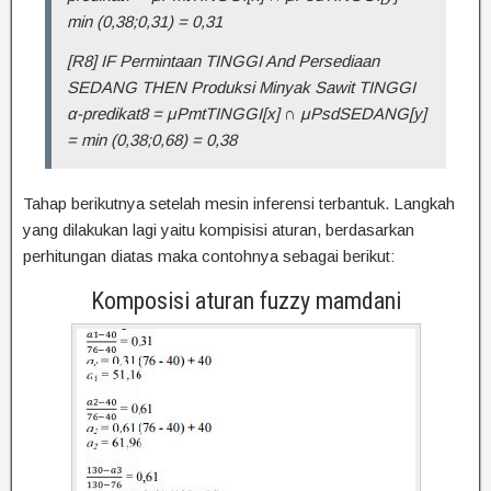
min (0,38;0,31) = 0,31
[R8] IF Permintaan TINGGI And Persediaan
SEDANG THEN Produksi Minyak Sawit TINGGI
α-predikat8 = μPmtTINGGI[x] ∩ μPsdSEDANG[y]
= min (0,38;0,68) = 0,38
Tahap berikutnya setelah mesin inferensi terbantuk. Langkah
yang dilakukan lagi yaitu kompisisi aturan, berdasarkan
perhitungan diatas maka contohnya sebagai berikut:
Komposisi aturan fuzzy mamdani